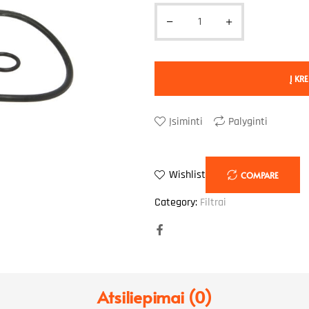
Į KRE
Įsiminti
Palyginti
Wishlist
COMPARE
Category:
Filtrai
Facebook
Atsiliepimai (0)