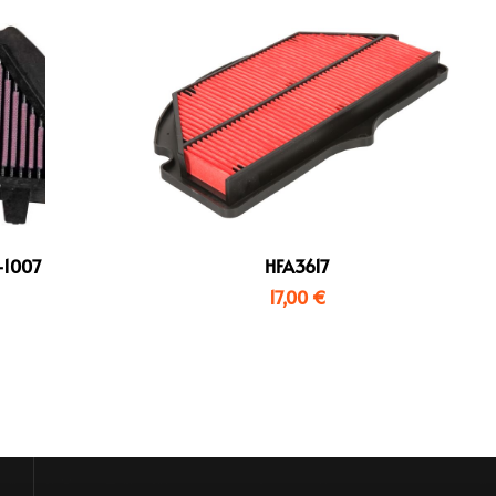
-1007
HFA3617
17,00
€