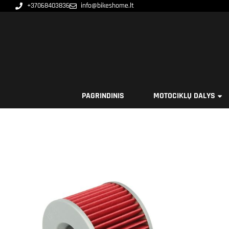
+37068403836
info@bikeshome.lt
PAGRINDINIS
MOTOCIKLŲ DALYS