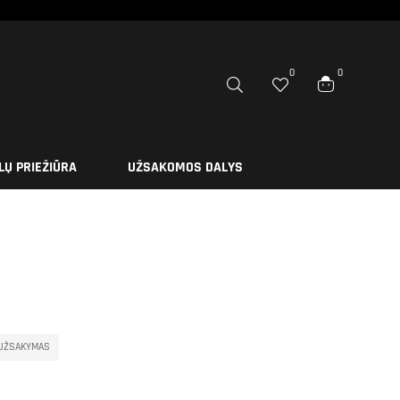
0
0
LŲ PRIEŽIŪRA
UŽSAKOMOS DALYS
 UŽSAKYMAS