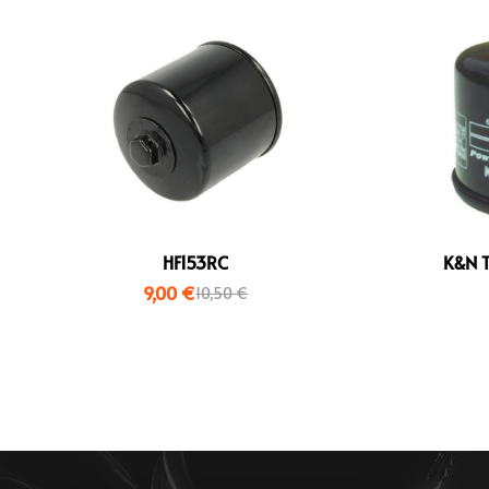
HF153RC
K&N T
9,00
€
10,50
€