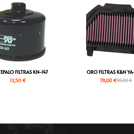
EPALO FILTRAS KN-147
ORO FILTRAS K&N YA
12,50
€
78,00
€
85,00
€