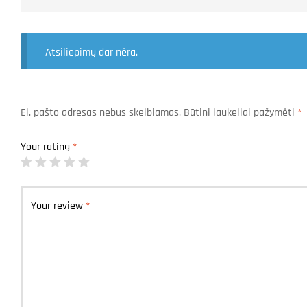
Atsiliepimų dar nėra.
El. pašto adresas nebus skelbiamas.
Būtini laukeliai pažymėti
*
Your rating
*
Your review
*