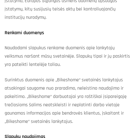
įstatymo, Europos Sąjungos asmens duomenų apsaugos
įstatymų, kitų susijusių teisės aktų bei kontroliuojančių
institucijų nurodymų.
Renkami duomenys
Naudodami slapukus renkame duomenis apie lankytojų
veiksmus naršant mūsų svetainėje. Slapukų tipai ir jų paskirtis
yra pateikti lentelėje toliau.
Surinktus duomenis apie „Bikeshome“ svetainės lankytojus
atsakingai saugome nuo praradimo, neleistino naudojimo ir
pakeitimo. „Bikeshome“ darbuotojai yra raštiškai įsipareigoję
trečiosioms šalims neatskleisti ir neplatinti darbo vietoje
gaunamos informacijos apie bendrovės klientus, įskaitant ir
„Bikeshome“ svetainės lankytojus.
Slapukų naudojimas