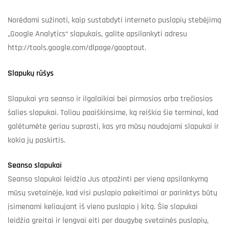
Norėdami sužinoti, kaip sustabdyti interneto puslapių stebėjimą
„Google Analytics“ slapukais, galite apsilankyti adresu
http://tools.google.com/dlpage/gaoptout.
Slapukų rūšys
Slapukai yra seanso ir ilgalaikiai bei pirmosios arba trečiosios
šalies slapukai. Toliau paaiškinsime, ką reiškia šie terminai, kad
galėtumėte geriau suprasti, kas yra mūsų naudojami slapukai ir
kokia jų paskirtis.
Seanso slapukai
Seanso slapukai leidžia Jus atpažinti per vieną apsilankymą
mūsų svetainėje, kad visi puslapio pakeitimai ar parinktys būtų
įsimenami keliaujant iš vieno puslapio į kitą. Šie slapukai
leidžia greitai ir lengvai eiti per daugybę svetainės puslapių,