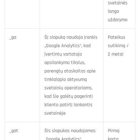
svetainės
lango
uždarymo
_ga
Šį slapuką naudoja įrankis
Pateikus
„Google Analytics“, kad
sutikimą /
įvertintų vartotojo
2 metai
apsilankymo tikslus,
parengtų ataskaitas apie
tinklalapio aktyvumą
svetainių operatoriams,
kad šie galėtų pagerinti
kliento patirtį lankantis
svetainėje
_gat
Šis slapukas naudojamas
Pirmą
„Google Analytics“
kartą