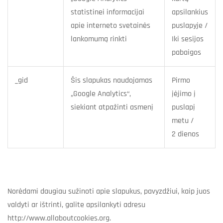
statistinei informacijai
apsilankius
apie interneto svetainės
puslapyje /
lankomumą rinkti
Iki sesijos
pabaigos
_gid
Šis slapukas naudojamas
Pirmo
„Google Analytics“,
įėjimo į
siekiant atpažinti asmenį
puslapį
metu /
2 dienos
Norėdami daugiau sužinoti apie slapukus, pavyzdžiui, kaip juos
valdyti ar ištrinti, galite apsilankyti adresu
http://www.allaboutcookies.org.