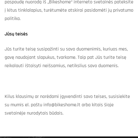
paspaudę nuorodą iš „Bikeshome“ interneto svetainės pateksite
į kitus tinklalapius, turėtumėte atskirai pasidomėti jų privatumo
politika.
Jūsų teisės
Jūs turite teisę susipažinti su savo duomenimis, kuriuos mes,
gavę naudojant slapukus, tvarkome. Taip pat Jūs turite teisę
reikalauti ištaisyti neišsamius, netikslius savo duomenis.
Kilus klausimų ar norėdami įgyvendinti savo teises, susisiekite
su mumis el. paštu
info@bikeshome.lt
arba kitais šioje
svetainėje nurodytais būdais.