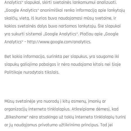
Analytics“ slapukai, skirti svetainės lankomumui analizuoti.
„Google Analytics“ anonimiškai renka informaciją apie lankytojų
skaičių, vietą, iš kurios buvo naudojamasi mūsų svetaine, ir
kokios svetainės dalys buvo naršomos lankytojų. Šie slapukai
yra sukurti sistemai „Google Analytics“. Plačiau apie „Google
Analytics“ – http://www.google.com/analytics.
Bet kokia informacija, surinkta per slapukus, yra saugoma iki
slapukų galiojimo pabaigos ir nėra naudojama kitais nei šioje
Politikoje nurodytais tikslais.
Mūsų svetainėje yra nuorodų į kitų asmenų, įmonių ar
organizacijų interneto tinklalapius. Atkreipiame dėmesį, kad
„Bikeshome“ nėra atsakinga už tokių interneto tinklalapių turinį
ar jų naudojamus privatumo užtikrinimo principus. Tad jei