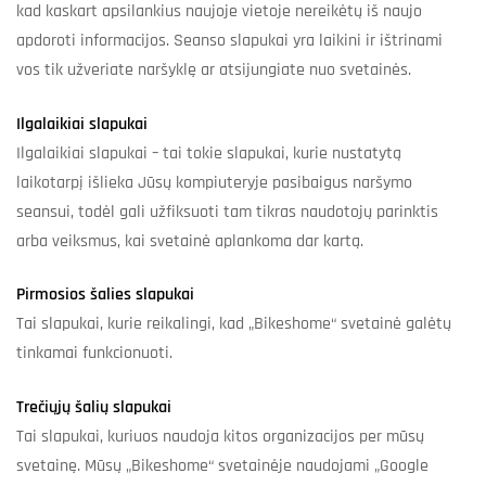
kad kaskart apsilankius naujoje vietoje nereikėtų iš naujo
apdoroti informacijos. Seanso slapukai yra laikini ir ištrinami
vos tik užveriate naršyklę ar atsijungiate nuo svetainės.
Ilgalaikiai slapukai
Ilgalaikiai slapukai – tai tokie slapukai, kurie nustatytą
laikotarpį išlieka Jūsų kompiuteryje pasibaigus naršymo
seansui, todėl gali užfiksuoti tam tikras naudotojų parinktis
arba veiksmus, kai svetainė aplankoma dar kartą.
Pirmosios šalies slapukai
Tai slapukai, kurie reikalingi, kad „Bikeshome“ svetainė galėtų
tinkamai funkcionuoti.
Trečiųjų šalių slapukai
Tai slapukai, kuriuos naudoja kitos organizacijos per mūsų
svetainę. Mūsų „Bikeshome“ svetainėje naudojami „Google