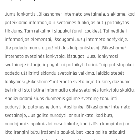
Jums lankantis „Bikeshome“ interneto svetainėje, siekiame, kad
pateikiama informacija ir svetainės funkcijos būtų pritaikytos
tik Jums. Tam reikalingi slapukai (angl. cookies). Tai nedideli
informacijos elementai, išsaugomi Jūsų interneto naršyklėje.
Jie padeda mums atpažinti Jus kaip ankstesnį „Bikeshome“
interneto svetainės lankytoją, išsaugoti Jūsų lankymosi
svetainėje istoriją ir pagal tai pritaikyti turinį. Taip pat slapukai
padeda užtikrinti sklandų svetainės veikimą, leidžia stebėti
lankymosi „Bikeshome“ interneto svetainėje trukmę, dažnumą
bei rinkti statistinę informaciją apie svetainės lankytojų skaičių.
Analizuodami šiuos duomenis galime svetainę tobulinti,
padaryti ją patogesnę Jums. Apsilankę „Bikeshome“ interneto
svetainėje, Jūs galite nurodyti, ar sutinkate, kad būtų
naudojami slapukai. Jei nesutinkate, kad į Jūsų kompiuterį ar
kitą įrenginį būtų įrašomi slapukai, bet kada galite atšaukti