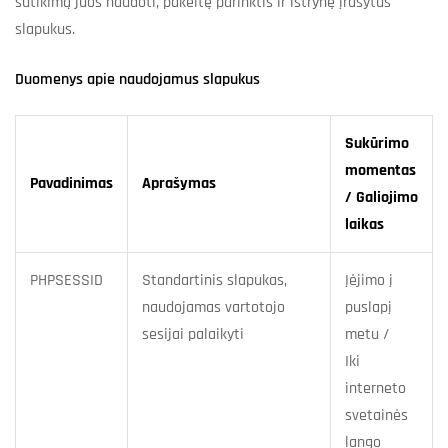
sutikimą juos naudoti, pakeitę parinktis ir ištrynę įrašytus
slapukus.
Duomenys apie naudojamus slapukus
Sukūrimo
momentas
Pavadinimas
Aprašymas
/ Galiojimo
laikas
PHPSESSID
Standartinis slapukas,
Įėjimo į
naudojamas vartotojo
puslapį
sesijai palaikyti
metu /
Iki
interneto
svetainės
lango