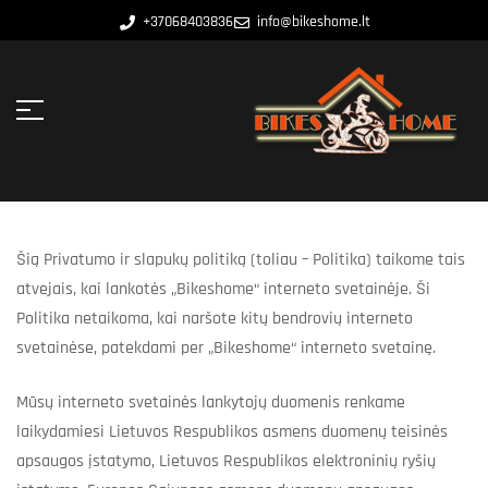
+37068403836
info@bikeshome.lt
Šią Privatumo ir slapukų politiką (toliau – Politika) taikome tais
atvejais, kai lankotės „Bikeshome“ interneto svetainėje. Ši
Politika netaikoma, kai naršote kitų bendrovių interneto
svetainėse, patekdami per „Bikeshome“ interneto svetainę.
Mūsų interneto svetainės lankytojų duomenis renkame
laikydamiesi Lietuvos Respublikos asmens duomenų teisinės
apsaugos įstatymo, Lietuvos Respublikos elektroninių ryšių