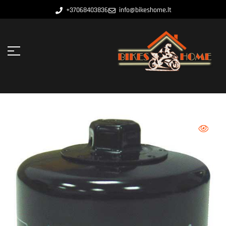
+37068403836
info@bikeshome.lt