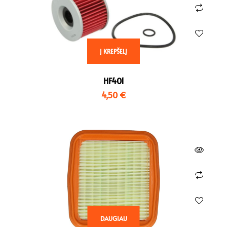
Į KREPŠELĮ
HF401
4,50
€
DAUGIAU