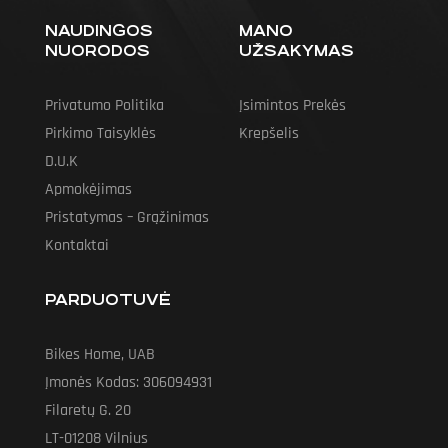
NAUDINGOS
MANO
NUORODOS
UŽSAKYMAS
Privatumo Politika
Įsimintos Prekės
Pirkimo Taisyklės
Krepšelis
D.U.K
Apmokėjimas
Pristatymas – Grąžinimas
Kontaktai
PARDUOTUVĖ
Bikes Home, UAB
Įmonės Kodas: 306094931
Filaretų G. 20
LT-01208 Vilnius