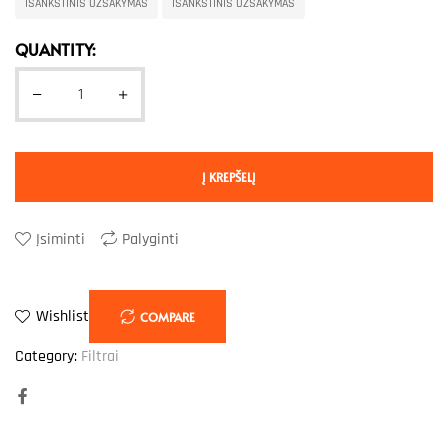
IŠANKSTINIS UŽSAKYMAS
IŠANKSTINIS UŽSAKYMAS
QUANTITY:
Į KREPŠELĮ
Įsiminti
Palyginti
Wishlist
COMPARE
Category:
Filtrai
Facebook