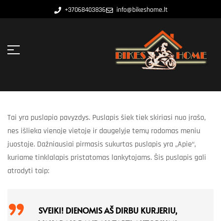
+37068403836
info@bikeshome.lt
Tai yra puslapio pavyzdys. Puslapis šiek tiek skiriasi nuo įrašo,
nes išlieka vienoje vietoje ir daugelyje temų rodomas meniu
juostoje. Dažniausiai pirmasis sukurtas puslapis yra „Apie“,
kuriame tinklalapis pristatomas lankytojams. Šis puslapis gali
atrodyti taip:
SVEIKI! DIENOMIS AŠ DIRBU KURJERIU,