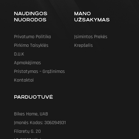
NAUDINGOS
MANO
NUORODOS
UŽSAKYMAS
Privatumo Politika
Įsimintos Prekės
Pirkimo Taisyklės
Krepšelis
D.U.K
Apmokėjimas
Pristatymas – Grąžinimas
Kontaktai
PARDUOTUVĖ
Bikes Home, UAB
Įmonės Kodas: 306094931
Filaretų G. 20