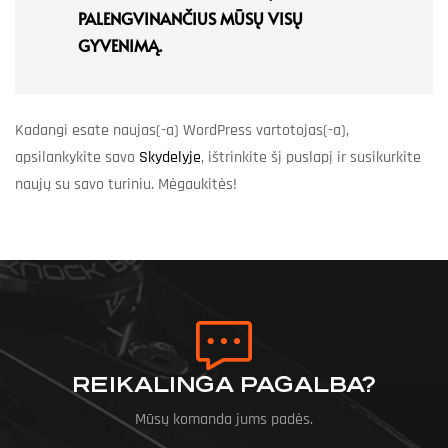
PALENGVINANČIUS MŪSŲ VISŲ
GYVENIMĄ.
Kadangi esate naujas(-a) WordPress vartotojas(-a),
apsilankykite savo
Skydelyje
, ištrinkite šį puslapį ir susikurkite
naujų su savo turiniu. Mėgaukitės!
REIKALINGA PAGALBA?
Mūsų komanda jums padės.