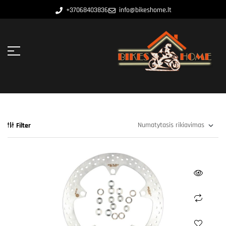
+37068403836
info@bikeshome.lt
Filter