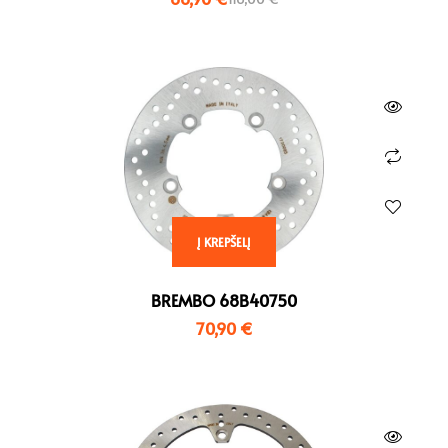
Į KREPŠELĮ
BREMBO 68B40750
70,90
€