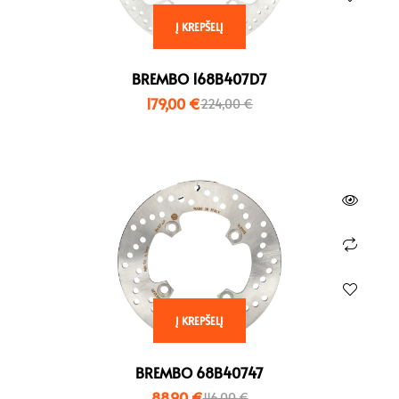
Į KREPŠELĮ
BREMBO 168B407D7
179,00
€
224,00
€
Į KREPŠELĮ
BREMBO 68B40747
88,90
€
116,00
€