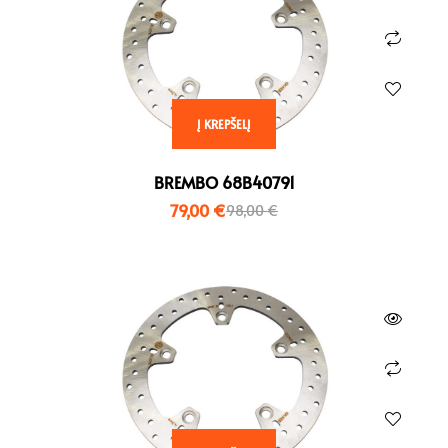
Į KREPŠELĮ
BREMBO 68B40791
79,00
€
98,00
€