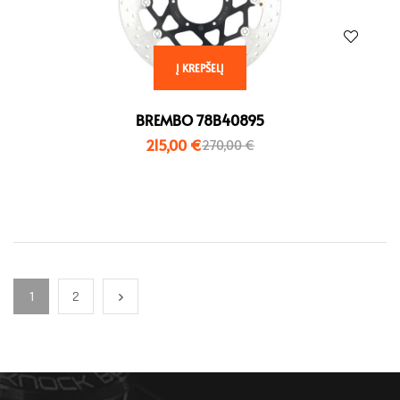
Į KREPŠELĮ
BREMBO 78B40895
215,00
€
270,00
€
1
2