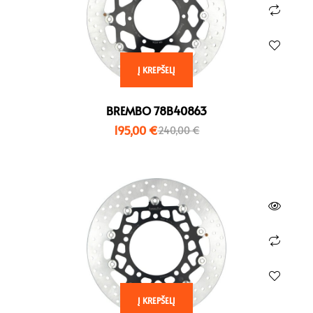
Į KREPŠELĮ
BREMBO 78B40863
195,00
€
240,00
€
Į KREPŠELĮ