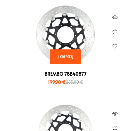
Į KREPŠELĮ
BREMBO 78B40877
199,90
€
265,00
€