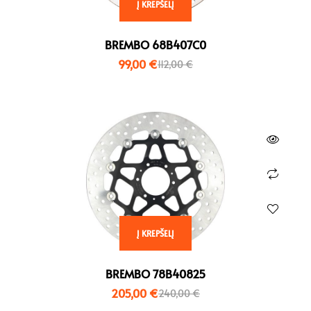
Į KREPŠELĮ
BREMBO 68B407C0
99,00
€
112,00
€
Į KREPŠELĮ
BREMBO 78B40825
205,00
€
240,00
€