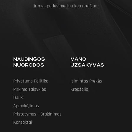
Ir mes padėsime tau kuo greičiau.
NAUDINGOS
MANO
NUORODOS
UŽSAKYMAS
Privatumo Politika
Įsimintos Prekės
Pirkimo Taisyklės
Krepšelis
D.U.K
Apmokėjimas
Pristatymas – Grąžinimas
Kontaktai