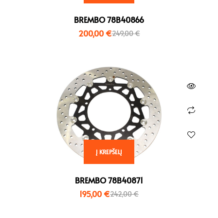
BREMBO 78B40866
200,00
€
249,00
€
Į KREPŠELĮ
BREMBO 78B40871
195,00
€
242,00
€