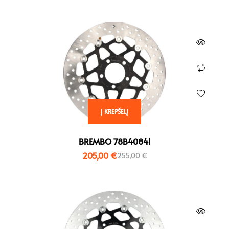
Į KREPŠELĮ
BREMBO 78B40841
205,00
€
255,00
€