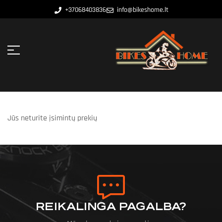
+37068403836
info@bikeshome.lt
Jūs neturite įsimintų prekių
REIKALINGA PAGALBA?