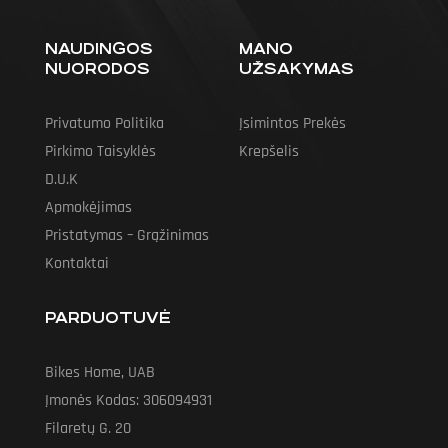
NAUDINGOS
MANO
NUORODOS
UŽSAKYMAS
Privatumo Politika
Įsimintos Prekės
Pirkimo Taisyklės
Krepšelis
D.U.K
Apmokėjimas
Pristatymas – Grąžinimas
Kontaktai
PARDUOTUVĖ
Bikes Home, UAB
Įmonės Kodas: 306094931
Filaretų G. 20