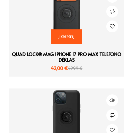
Į KREPŠELĮ
QUAD LOCK® MAG IPHONE 17 PRO MAX TELEFONO
DĖKLAS
42,00
€
49,99
€