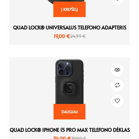
Į KREPŠELĮ
QUAD LOCK® UNIVERSALUS TELEFONO ADAPTERIS
19,00
€
24,99
€
DAUGIAU
QUAD LOCK® IPHONE 15 PRO MAX TELEFONO DĖKLAS
34,00
€
39,99
€