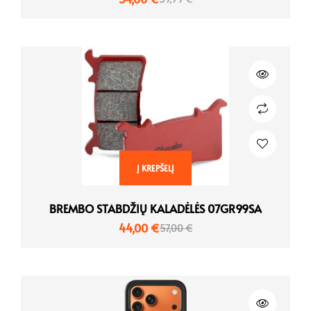
Į KREPŠELĮ
BREMBO STABDŽIŲ KALADĖLĖS 07GR99SA
44,00
€
57,00
€