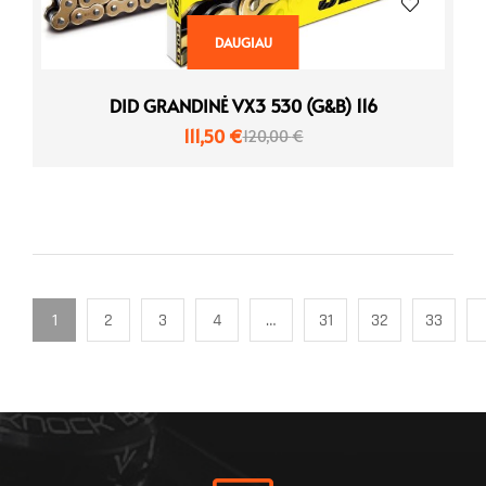
DAUGIAU
DID GRANDINĖ VX3 530 (G&B) 116
111,50
€
120,00
€
1
2
3
4
…
31
32
33