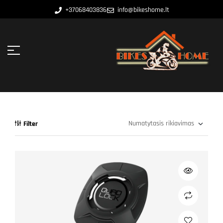
+37068403836
info@bikeshome.lt
Filter