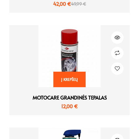
42,00
€
49,99
€
Į KREPŠELĮ
MOTOCARE GRANDINĖS TEPALAS
12,00
€