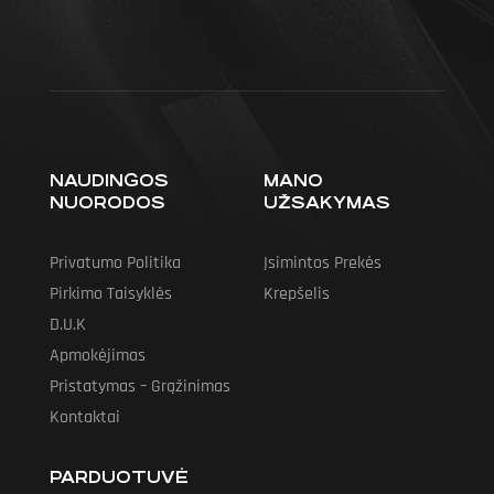
NAUDINGOS
MANO
NUORODOS
UŽSAKYMAS
Privatumo Politika
Įsimintos Prekės
Pirkimo Taisyklės
Krepšelis
D.U.K
Apmokėjimas
Pristatymas – Grąžinimas
Kontaktai
PARDUOTUVĖ