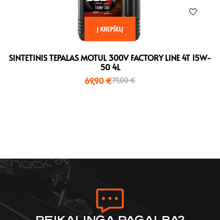
Į KREPŠELĮ
SINTETINIS TEPALAS MOTUL 300V FACTORY LINE 4T 15W-
50 4L
69,90
€
79,00
€
REIKALINGA PAGALBA?