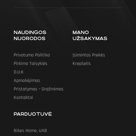
NAUDINGOS
MANO
NUORODOS
UŽSAKYMAS
Privatumo Politika
Įsimintos Prekės
Pirkimo Taisyklės
Krepšelis
D.U.K
Apmokėjimas
Pristatymas – Grąžinimas
Kontaktai
PARDUOTUVĖ
Bikes Home, UAB