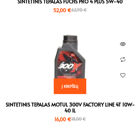
SINTETINIS TEPALAS FUCHS PRO 4 PLUS 5W-40
52,00
€
62,90
€
Į KREPŠELĮ
SINTETINIS TEPALAS MOTUL 300V FACTORY LINE 4T 10W-
40 1L
16,00
€
18,00
€