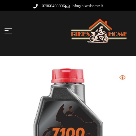
+37068403836
info@bikeshome.lt