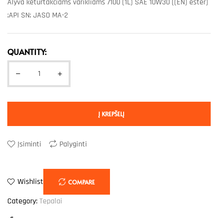
Alyva keturtakčiams varikliams 7100 (1L) SAE 10W30 ((EN) ester)
;API SN; JASO MA-2
QUANTITY:
Į KREPŠELĮ
Įsiminti
Palyginti
Wishlist
COMPARE
Category:
Tepalai