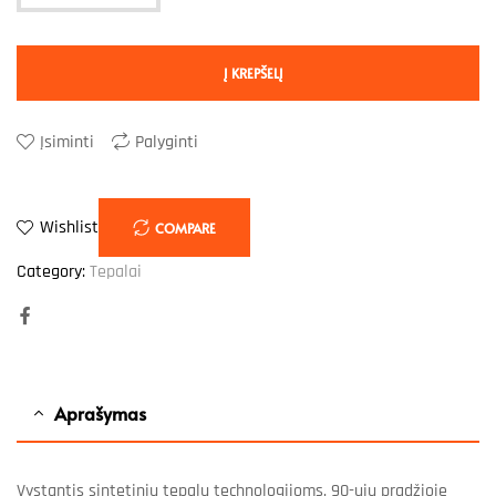
Į KREPŠELĮ
Įsiminti
Palyginti
Wishlist
COMPARE
Category:
Tepalai
Facebook
Aprašymas
Vystantis sintetinių tepalų technologijoms, 90-ųjų pradžioje