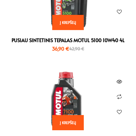
Į KREPŠELĮ
PUSIAU SINTETINIS TEPALAS MOTUL 5100 10W40 4L
36,90
€
42,90
€
Į KREPŠELĮ