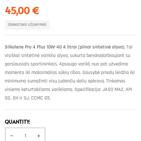
45,00
€
IŠANKSTINIS UŽSAKYMAS
Silkolene Pro 4 Plus 10W-40 4 litrai (pilnai sintetinė alyva).
Tai
visiškai sintetinė variklio alyva, sukurta bendradarbiaujant su
garsiausiais sportininkais. Apsaugo variklį nuo pat užvedimo
momento iki maksimalios sūkių ribos. Gausybė priedų leidžia iki
minimumo sumažinti visų judančių dalių apkrovą. Tinkamas
visiems keturtakčiams varikliams. Specifikacija: JASO MA2. API
SG, SH ir SJ. CCMC G5.
QUANTITY: