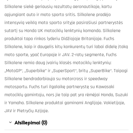
Silkolene siekė geriausių rezultatų aeronautikoje, kartu
apjungiant auto ir moto sporto sritis. Silkolene pradėjo
intensyvią veiklą moto sporto srityje pasirašiusi partnerystės
sutartį su Honda UK motociklų lenktynių komanda. Silkolene
produktai tapo rinkos lyderiu Didžiojoje Britanijoje. Fuchs
Silkolene, kaip ir daugelis kitų konkurentų turi labai didelę įtaką
moto sporte, ypač Europoje ir JAV. 2-ratų segmente, Fuchs
Silkolene remia daug įvairių klasės motociklų lenktynių:
„MotoGP“, „Superbike” ir „SuperSport“, britų „SuperBike“. Taipogi
Silkolene bendradarbiauja su motorcross ir speedway
motosportu. Fuchs turi ilgalaikę partnerystę su Kawasaki
motociklų gamintoju, nors jie taip pat yra rėmėjai Honda, Suzuki
ir Yamaha. Silkolene produktai gaminami Anglijoje. Vokietijoje,
JAV ir Pietryčių Azijoje.
Atsiliepimai (0)