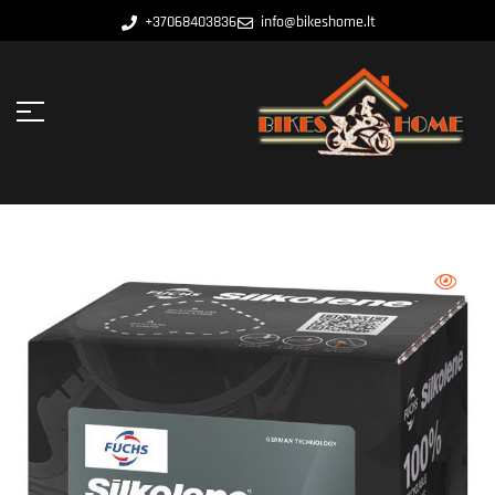
+37068403836
info@bikeshome.lt