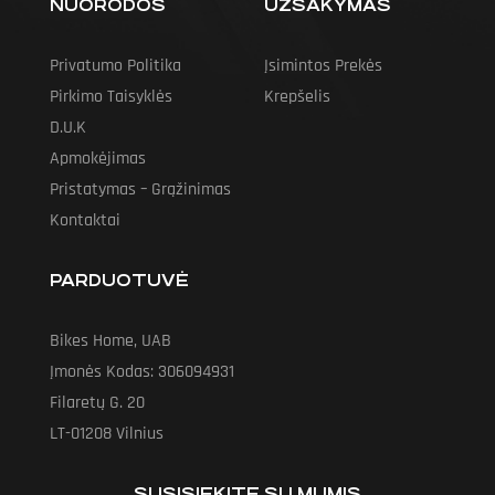
NUORODOS
UŽSAKYMAS
Privatumo Politika
Įsimintos Prekės
Pirkimo Taisyklės
Krepšelis
D.U.K
Apmokėjimas
Pristatymas – Grąžinimas
Kontaktai
PARDUOTUVĖ
Bikes Home, UAB
Įmonės Kodas: 306094931
Filaretų G. 20
LT-01208 Vilnius
SUSISIEKITE SU MUMIS