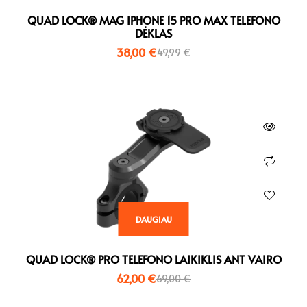
QUAD LOCK® MAG IPHONE 15 PRO MAX TELEFONO
DĖKLAS
38,00
€
49,99
€
DAUGIAU
QUAD LOCK® PRO TELEFONO LAIKIKLIS ANT VAIRO
62,00
€
69,00
€