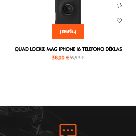
Į KREPŠELĮ
QUAD LOCK® MAG IPHONE 16 TELEFONO DĖKLAS
38,00
€
49,99
€