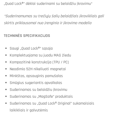
„Quad Lock®” dėklai suderinami su belaidžiu įkrovimu*
*Suderinamumas su trečiųjų šalių belaidžiais įkrovikliais gali
skirtis priklausomai nuo įrenginio ir įkrovimo modelio
TECHNINĖS SPECIFIKACIJOS
Saugi „Quad Lock®” sąsaja
Komplektuojama su juodu MAG žiedu
Kompozitinė konstrukcija (TPU / PC)
Neodimio 52H nikeliuoti magnetai
Minkštas, apsauginis pamušalas
Smūgius sugeriantis apvalkalas
Suderinamas su belaidžiu įkrovimu
Suderinamas su „MagSafe” produktais
Suderinamas su „Quad Lock® Original” sukamaisiais
laikikliais ir galvutėmis