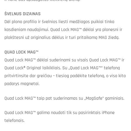
ŠVELNUS DIZAINAS
Dėl plono profilio ir švelnios liesti medžiagos puikiai tinka
kasdieniam naudojimui. Quad Lock MAG™ dėklai yra plonesni ir
plokštesni už originalius dėklus ir turi pritaikomą MAG žiedą.
QUAD LOCK MAG™
Quad Lock MAG™ dėklai suderinami su visais Quad Lock MAG™ ir
Quad Lock® Original laikikliais. Su „Quad Lock MAG™” telefoną
pritvirtinsite dar greičiau – tiesiog padėkite telefoną, o visa kita
padarys magnetai.
Quad Lock MAG™ taip pat suderinamas su „MagSafe” gaminiais.
Quad Lock MAG™ galima naudoti tik su pasirinktais iPhone
telefonais.