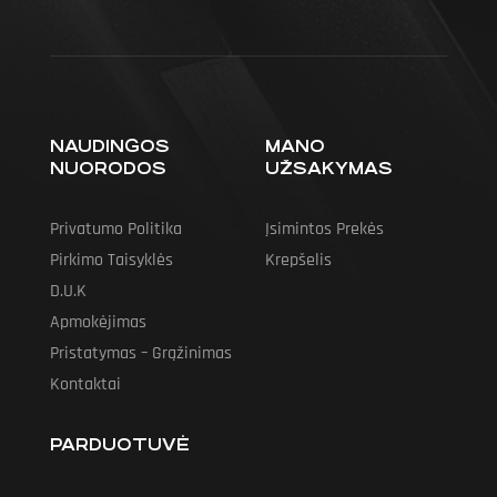
NAUDINGOS
MANO
NUORODOS
UŽSAKYMAS
Privatumo Politika
Įsimintos Prekės
Pirkimo Taisyklės
Krepšelis
D.U.K
Apmokėjimas
Pristatymas – Grąžinimas
Kontaktai
PARDUOTUVĖ