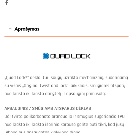
Facebook
Aprašymas
„Quad Lock®” dėklai turi saugų užrakto mechanizmą, suderinamą
su visais „Original twist and lock” laikikliais, smūgiams atsparų
nuo krašto iki krašto dangtelį ir apsauginį pamušalą.
APSAUGINIS / SMŪGIAMS ATSPARUS DĖKLAS
Dėl tvirto polikarbonato branduolio ir smūgius sugeriančio TPU
nuo krašto iki krašto išorinio korpuso galite būti tikri, kad jūsų
iPhone bus apsaugotas kiekvieną dieną.