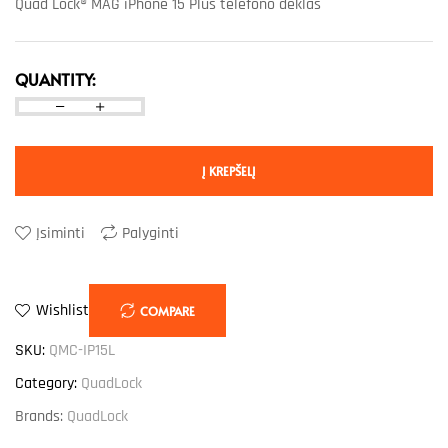
Quad Lock® MAG iPhone 15 Plus telefono dėklas
QUANTITY:
Į KREPŠELĮ
Įsiminti
Palyginti
Wishlist
COMPARE
SKU:
QMC-IP15L
Category:
QuadLock
Brands:
QuadLock