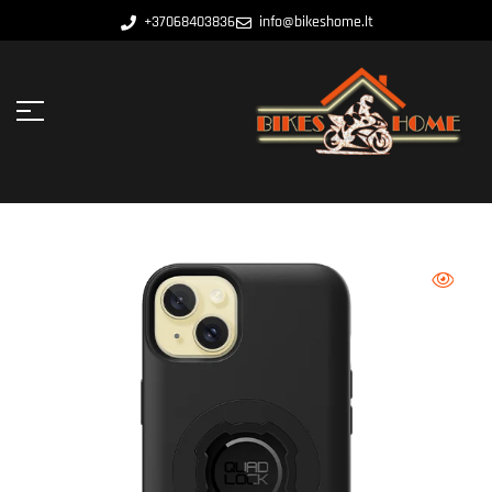
+37068403836
info@bikeshome.lt