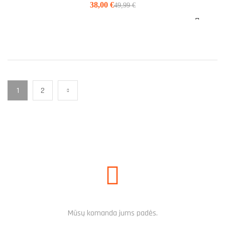
38,00
€
49,99
€
1
2
REIKALINGA PAGALBA?
Mūsų komanda jums padės.