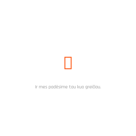
PARAŠYKITE MUMS
SUSISIEK PER MESSENGER
Ir mes padėsime tau kuo greičiau.