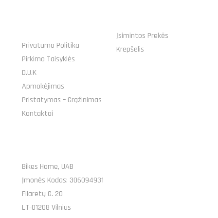
NAUDINGOS
MANO UŽSAKYMAS
NUORODOS
Įsimintos Prekės
Privatumo Politika
Krepšelis
Pirkimo Taisyklės
D.U.K
Apmokėjimas
Pristatymas – Grąžinimas
Kontaktai
PARDUOTUVĖ
Bikes Home, UAB
Įmonės Kodas: 306094931
Filaretų G. 20
LT-01208 Vilnius