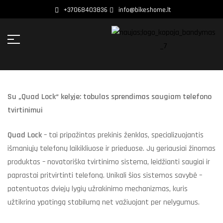
+37068403836
info@bikeshome.lt
Su „Quad Lock“ kelyje: tobulas sprendimas saugiam telefono
tvirtinimui
Quad Lock
– tai pripažintas prekinis ženklas, specializuojantis
išmaniųjų telefonų laikikliuose ir prieduose. Jų geriausiai žinomas
produktas – novatoriška tvirtinimo sistema, leidžianti saugiai ir
paprastai pritvirtinti telefoną. Unikali šios sistemos savybė –
patentuotas dviejų lygių užrakinimo mechanizmas, kuris
užtikrina ypatingą stabilumą net važiuojant per nelygumus.