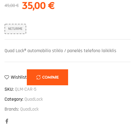
35,00
€
49,00
€
NETURIME
Quad Lock® automobilio stiklo / panelės telefono laikiklis
Wishlist
COMPARE
SKU:
QLM-CAR-5
Category:
QuadLock
Brands:
QuadLock
Facebook