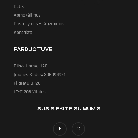
D.U.K
Apmokėjimas
Pristatymas – Grąžinimas
Kontaktai
PARDUOTUVĖ
Bikes Home, UAB
Įmonės Kodas: 306094931
Filaretų G. 20
LT-01208 Vilnius
SUSISIEKITE SU MUMIS