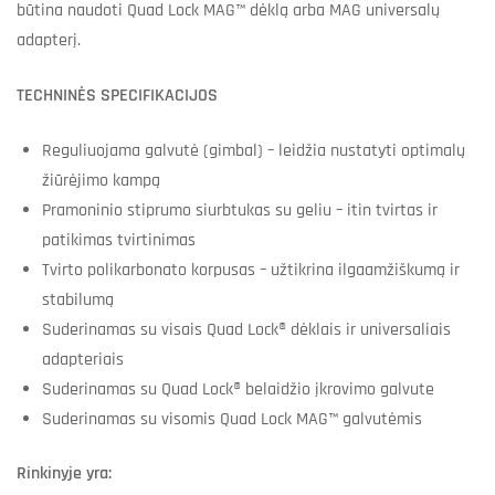
būtina naudoti Quad Lock MAG™ dėklą arba MAG universalų
adapterį.
TECHNINĖS SPECIFIKACIJOS
Reguliuojama galvutė (gimbal) – leidžia nustatyti optimalų
žiūrėjimo kampą
Pramoninio stiprumo siurbtukas su geliu – itin tvirtas ir
patikimas tvirtinimas
Tvirto polikarbonato korpusas – užtikrina ilgaamžiškumą ir
stabilumą
Suderinamas su visais Quad Lock® dėklais ir universaliais
adapteriais
Suderinamas su Quad Lock® belaidžio įkrovimo galvute
Suderinamas su visomis Quad Lock MAG™ galvutėmis
Rinkinyje yra: