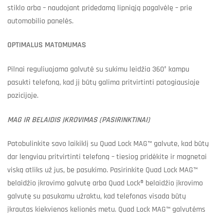
stiklo arba – naudojant pridedamą lipniąją pagalvėlę – prie
automobilio panelės.
OPTIMALUS MATOMUMAS
Pilnai reguliuojama galvutė su sukimu leidžia 360° kampu
pasukti telefoną, kad jį būtų galima pritvirtinti patogiausioje
pozicijoje.
MAG IR BELAIDIS ĮKROVIMAS (PASIRINKTINAI)
Patobulinkite savo laikiklį su Quad Lock MAG™ galvute, kad būtų
dar lengviau pritvirtinti telefoną – tiesiog pridėkite ir magnetai
viską atliks už jus, be pasukimo. Pasirinkite Quad Lock MAG™
belaidžio įkrovimo galvutę arba Quad Lock® belaidžio įkrovimo
galvutę su pasukamu užraktu, kad telefonas visada būtų
įkrautas kiekvienos kelionės metu. Quad Lock MAG™ galvutėms