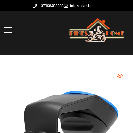
+37068403836
info@bikeshome.lt