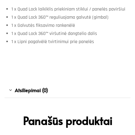
1 x Quad Lock laikiklis priekiniam stiklui / panelės paviršiui
1 x Quad Lock 360™ reguliuojama galvutė (gimbal)
1 x Galvutės fiksavimo rankenėlė
1 x Quad Lock 360™ viršutinė dangtelio dalis
1 x Lipni pagalvėlė tvirtinimui prie panelės
Atsiliepimai (0)
Panašūs produktai