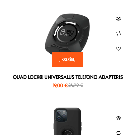
Į KREPŠELĮ
QUAD LOCK® UNIVERSALUS TELEFONO ADAPTERIS
19,00
€
24,99
€