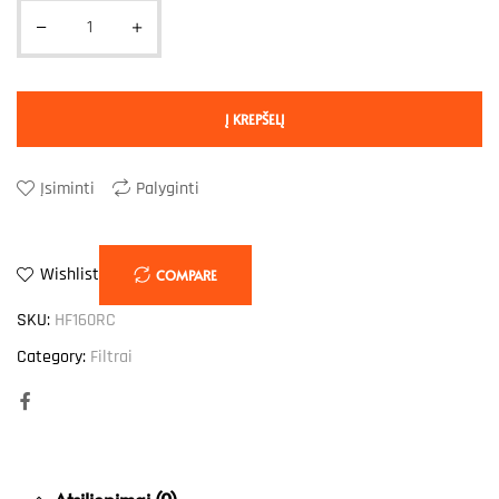
Į KREPŠELĮ
Įsiminti
Palyginti
Wishlist
COMPARE
SKU:
HF160RC
Category:
Filtrai
Facebook
Atsiliepimai (0)