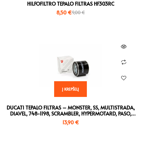
HILFOFILTRO TEPALO FILTRAS HF303RC
8,50
€
9,00
€
Į KREPŠELĮ
DUCATI TEPALO FILTRAS – MONSTER, SS, MULTISTRADA,
DIAVEL, 748-1198, SCRAMBLER, HYPERMOTARD, PASO,
ST2, ST3
13,90
€