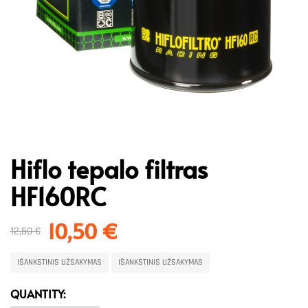
Hiflo tepalo filtras
HF160RC
10,50
€
12,50
€
IŠANKSTINIS UŽSAKYMAS
IŠANKSTINIS UŽSAKYMAS
QUANTITY: