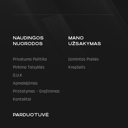
NAUDINGOS
MANO
NUORODOS
UŽSAKYMAS
Privatumo Politika
Įsimintos Prekės
Pirkimo Taisyklės
Krepšelis
D.U.K
Apmokėjimas
Pristatymas – Grąžinimas
Kontaktai
PARDUOTUVĖ