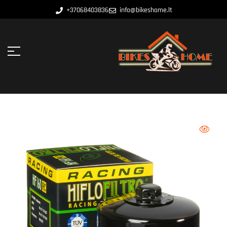
+37068403836
info@bikeshome.lt