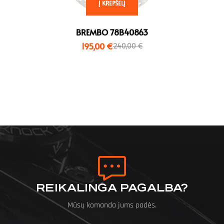
Į KREPŠELĮ
BREMBO 78B40863
195,00
€
240,00
€
REIKALINGA PAGALBA?
Mūsų komanda jums padės.