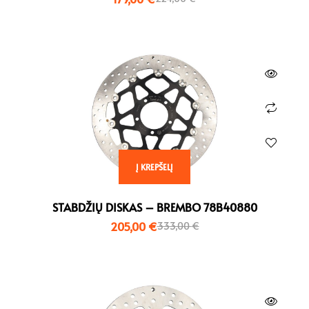
Į KREPŠELĮ
STABDŽIŲ DISKAS – BREMBO 78B40880
205,00
€
333,00
€