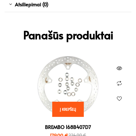
Atsiliepimai (0)
Panašūs produktai
Į KREPŠELĮ
BREMBO 168B407D7
179,00
€
224,00
€