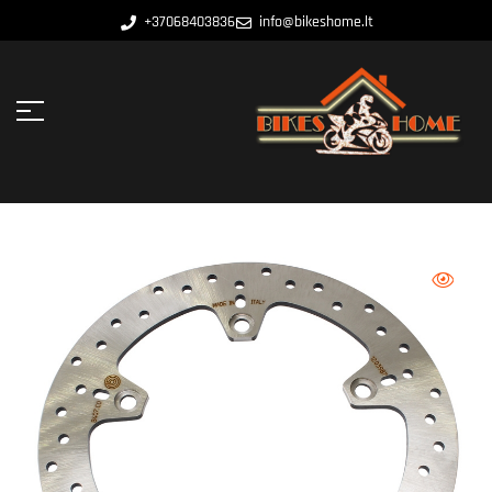
+37068403836
info@bikeshome.lt