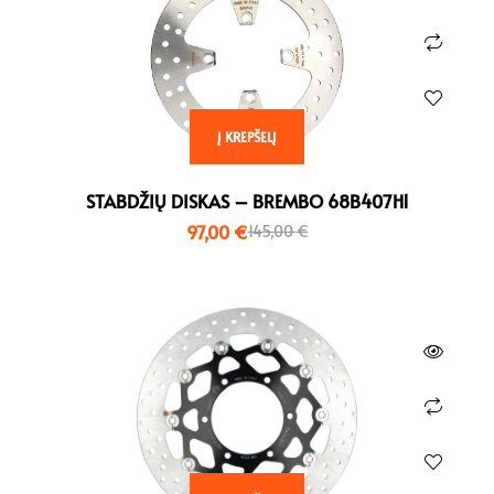
Į KREPŠELĮ
STABDŽIŲ DISKAS – BREMBO 68B407H1
97,00
€
145,00
€