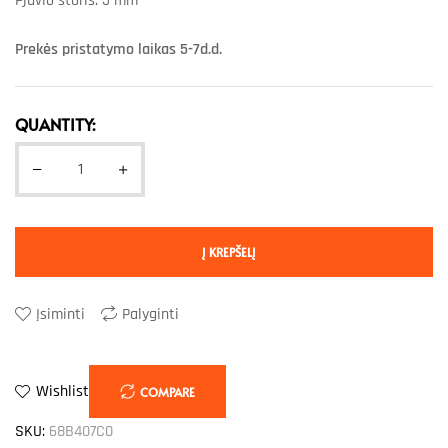
Pjūvio storis: 5 mm
Prekės pristatymo laikas 5-7d.d.
QUANTITY:
Į KREPŠELĮ
Įsiminti
Palyginti
Wishlist
COMPARE
SKU:
68B407C0