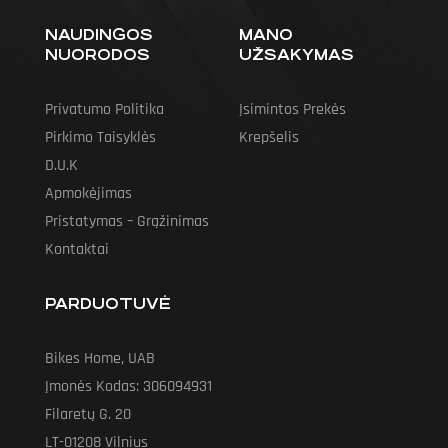
NAUDINGOS
MANO
NUORODOS
UŽSAKYMAS
Privatumo Politika
Įsimintos Prekės
Pirkimo Taisyklės
Krepšelis
D.U.K
Apmokėjimas
Pristatymas – Grąžinimas
Kontaktai
PARDUOTUVĖ
Bikes Home, UAB
Įmonės Kodas: 306094931
Filaretų G. 20
LT-01208 Vilnius