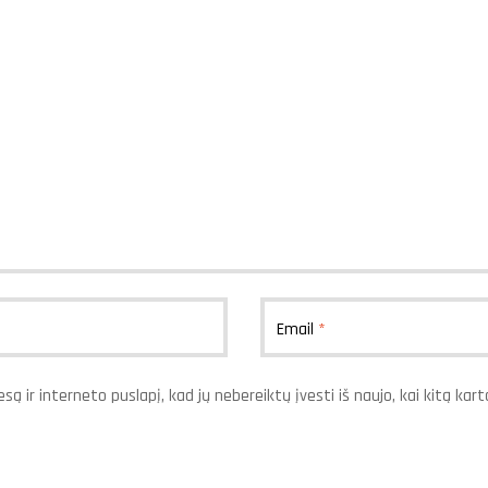
Email
*
są ir interneto puslapį, kad jų nebereiktų įvesti iš naujo, kai kitą ka