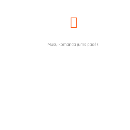
REIKALINGA PAGALBA?
Mūsų komanda jums padės.
PARAŠYKITE MUMS