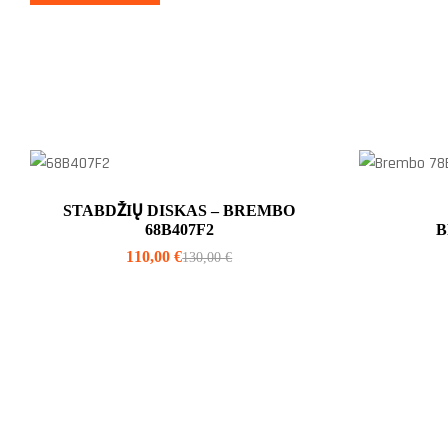
STABDŽIŲ DISKAS – BREMBO
68B407F2
B
110,00
€
130,00
€