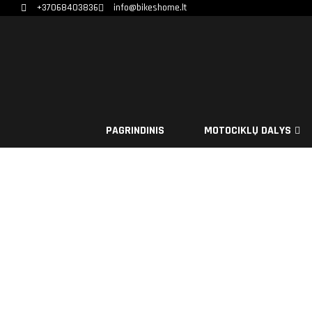
+37068403836
info@bikeshome.lt
PAGRINDINIS
MOTOCIKLŲ DALYS