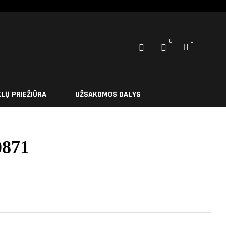
0
0
LŲ PRIEŽIŪRA
UŽSAKOMOS DALYS
0871