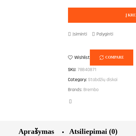
Į KRE
Įsiminti
Palyginti
Wishlist
COMPARE
SKU:
78B40871
Category:
Stabdžių diskai
Brands:
Brembo
Facebook
Aprašymas
Atsiliepimai (0)