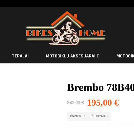
TEPALAI
MOTOCIKLŲ AKSESUARAI
MOTOCIK
Brembo 78B4
195,00
€
242,00
€
IŠANKSTINIS UŽSAKYMAS