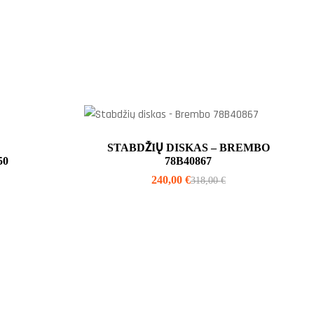
STABDŽIŲ DISKAS – BREMBO
50
78B40867
240,00
€
318,00
€