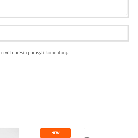
artą vėl norėsiu parašyti komentarą.
NEW