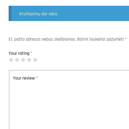
Atsiliepimų dar nėra.
El. pašto adresas nebus skelbiamas.
Būtini laukeliai pažymėti
*
Your rating
*
Your review
*