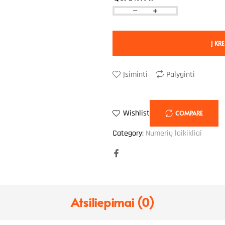
Į KRE
Įsiminti
Palyginti
Wishlist
COMPARE
Category:
Numerių laikikliai
Facebook
Atsiliepimai (0)