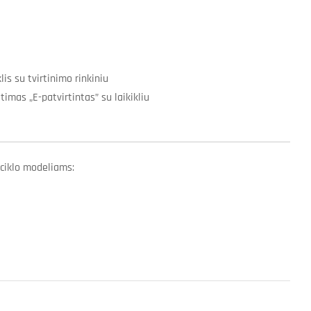
lis su tvirtinimo rinkiniu
imas „E-patvirtintas” su laikikliu
ociklo modeliams: