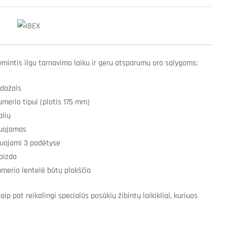
žymintis ilgu tarnavimo laiku ir geru atsparumu oro sąlygoms:
 dažais
umerio tipui (plotis 175 mm)
alių
iuojamas
liuojami 3 padėtyse
vaizda
umerio lentelė būtų plokščia
ip pat reikalingi specialūs posūkių žibintų laikikliai, kuriuos