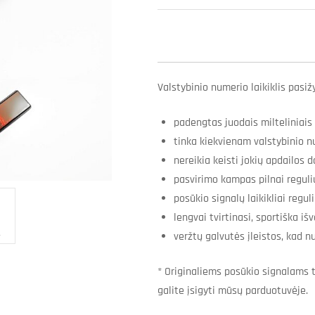
Valstybinio numerio laikiklis pasi
padengtas juodais milteliniais
tinka kiekvienam valstybinio n
nereikia keisti jokių apdailos d
pasvirimo kampas pilnai regul
posūkio signalų laikikliai regu
lengvai tvirtinasi, sportiška iš
veržtų galvutės įleistos, kad n
* Originaliems posūkio signalams ta
galite įsigyti mūsų parduotuvėje.