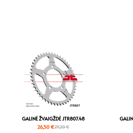
GALINĖ ŽVAIGŽDĖ JTR807.48
GALIN
26,50
€
29,20
€