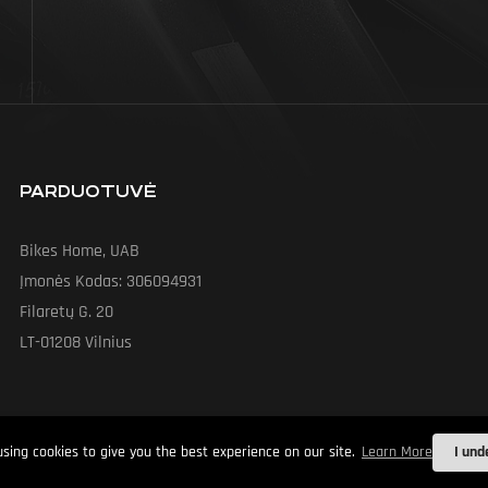
PARDUOTUVĖ
Bikes Home, UAB
Įmonės Kodas: 306094931
Filaretų G. 20
LT-01208 Vilnius
sing cookies to give you the best experience on our site.
Learn More
I und