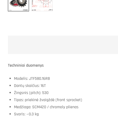
Techniniai duomenys
Modelis: JTF580.16RB
Dantų skaičius: 16T
Žingsnis (pitch): 530
Tipas: priekinė žvaigždė (front sprocket)
Medžiaga: SCM420 / chromoly plienas
Svoris: ~0.3 kg