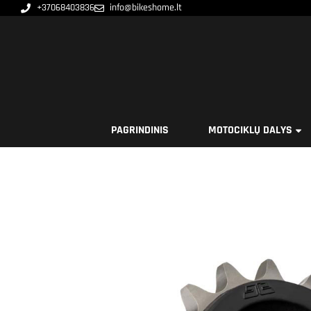
+37068403836
info@bikeshome.lt
PAGRINDINIS
MOTOCIKLŲ DALYS