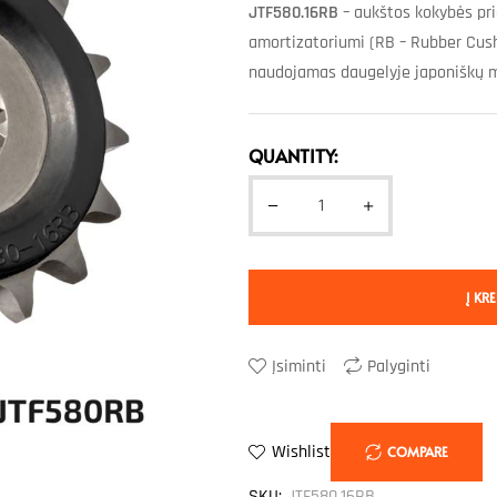
JTF580.16RB
– aukštos kokybės pri
amortizatoriumi (RB – Rubber Cush
naudojamas daugelyje japoniškų mo
QUANTITY:
Į KRE
Įsiminti
Palyginti
Wishlist
COMPARE
SKU:
JTF580.16RB