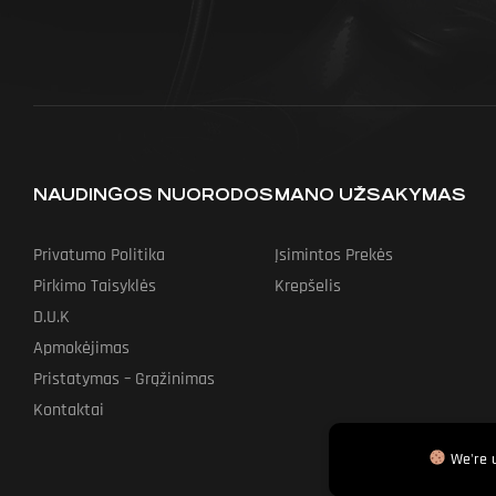
NAUDINGOS NUORODOS
MANO UŽSAKYMAS
Privatumo Politika
Įsimintos Prekės
Pirkimo Taisyklės
Krepšelis
D.U.K
Apmokėjimas
Pristatymas – Grąžinimas
Kontaktai
We're u