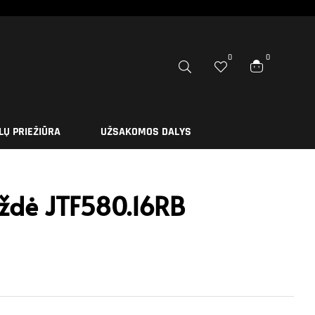
0
0
LŲ PRIEŽIŪRA
UŽSAKOMOS DALYS
gždė JTF580.16RB