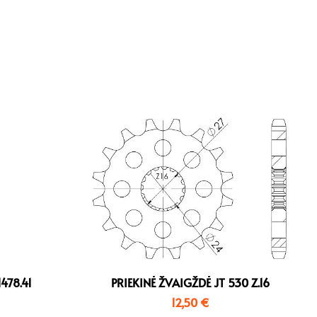
478.41
PRIEKINĖ ŽVAIGŽDĖ JT 530 Z.16
12,50
€