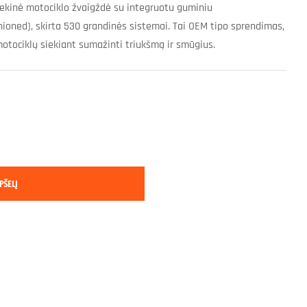
ekinė motociklo žvaigždė su integruotu guminiu
ioned), skirta 530 grandinės sistemai. Tai OEM tipo sprendimas,
tociklų siekiant sumažinti triukšmą ir smūgius.
PŠELĮ