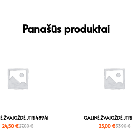
Panašūs produktai
Ė ŽVAIGŽDĖ JTR1489.41
GALINĖ ŽVAIGŽDĖ JTR1
24,50
€
25,00
€
27,00
€
33,90
€