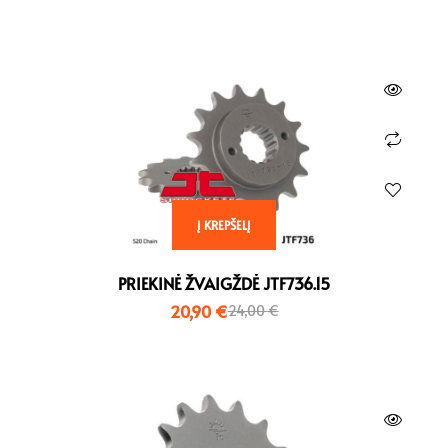
Į KREPŠELĮ
PRIEKINĖ ŽVAIGŽDĖ JTF736.15
20,90
€
24,00
€