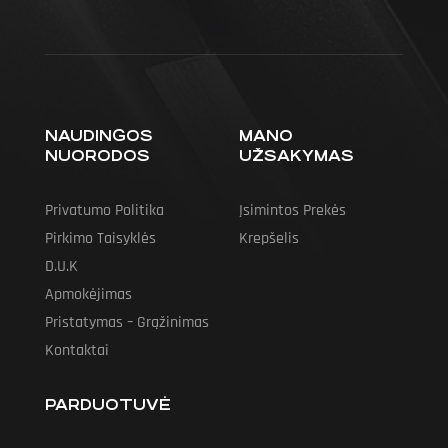
NAUDINGOS
MANO
NUORODOS
UŽSAKYMAS
Privatumo Politika
Įsimintos Prekės
Pirkimo Taisyklės
Krepšelis
D.U.K
Apmokėjimas
Pristatymas – Grąžinimas
Kontaktai
PARDUOTUVĖ