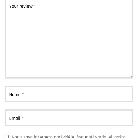
Your review
*
Name
*
Email
*
Noriu savo interneto naršyklėje išsaugoti vardą, el. pašto