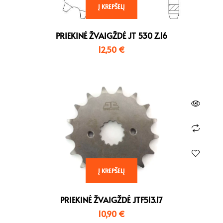
Į KREPŠELĮ
PRIEKINĖ ŽVAIGŽDĖ JT 530 Z.16
12,50
€
Į KREPŠELĮ
PRIEKINĖ ŽVAIGŽDĖ JTF513.17
10,90
€