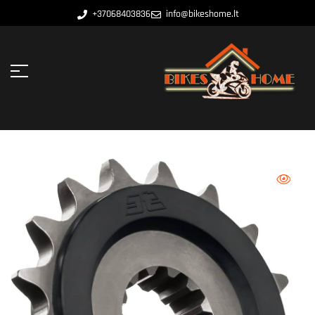
+37068403836
info@bikeshome.lt