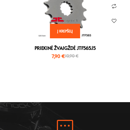
Į KREPŠELĮ
PRIEKINĖ ŽVAIGŽDĖ JTF565.15
7,90
€
10,90
€