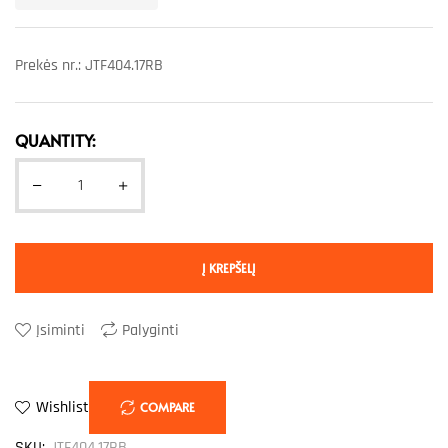
Prekės nr.: JTF404.17RB
QUANTITY:
Į KREPŠELĮ
Įsiminti
Palyginti
Wishlist
COMPARE
SKU:
JTF404.17RB