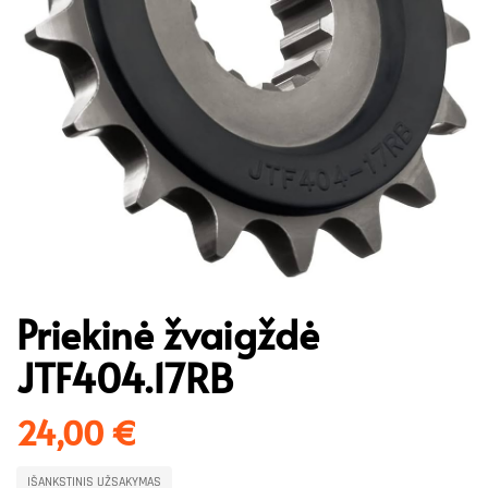
Priekinė žvaigždė
JTF404.17RB
24,00
€
IŠANKSTINIS UŽSAKYMAS