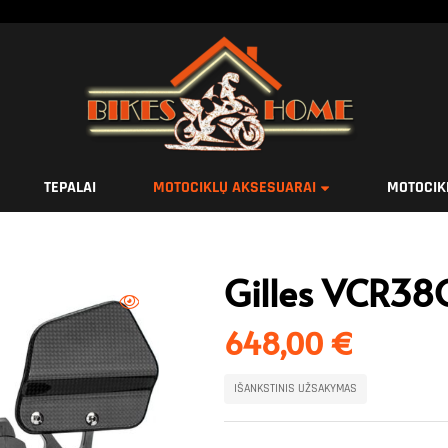
TEPALAI
MOTOCIKLŲ AKSESUARAI
MOTOCIK
Gilles VCR38G
648,00
€
IŠANKSTINIS UŽSAKYMAS