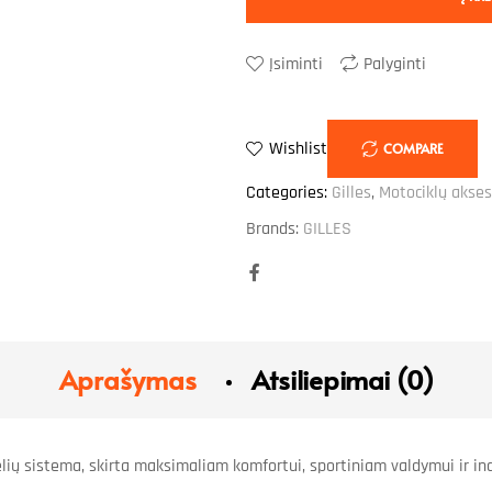
Įsiminti
Palyginti
Wishlist
COMPARE
Categories:
Gilles
,
Motociklų akses
Brands:
GILLES
Facebook
Aprašymas
Atsiliepimai (0)
elių sistema, skirta maksimaliam komfortui, sportiniam valdymui ir i