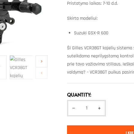
Pristatymo laikas: 7-10 d.d.
Skirta modeliui:
Suzuki GSX-R 600
Ši Gilles VCR38GT kojelių sistema s
suteikdama neprilygstamą kontrolė
prie tavo važiavimo stiliaus. Ieška
valdymą? – VCR38GT puikus pasiri
QUANTITY:
Į KRE