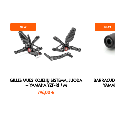
NEW
NEW
GILLES MUE2 KOJELIŲ SISTEMA, JUODA
BARRACUD
– YAMAHA YZF-R1 / M
YAMAH
796,00
€