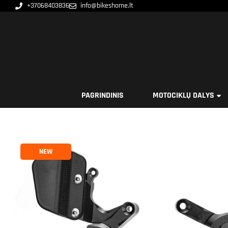
+37068403836
info@bikeshome.lt
PAGRINDINIS
MOTOCIKLŲ DALYS
NEW