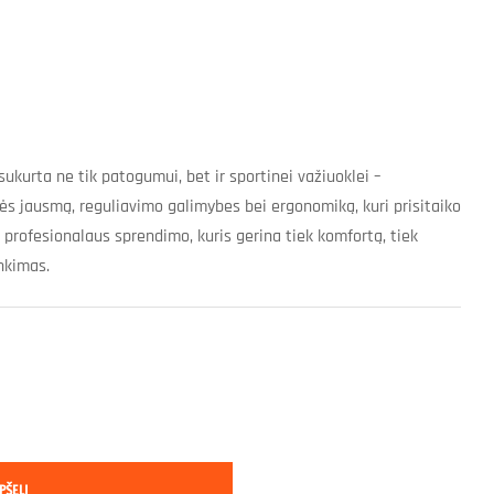
ukurta ne tik patogumui, bet ir sportinei važiuoklei –
s jausmą, reguliavimo galimybes bei ergonomiką, kuri prisitaiko
i profesionalaus sprendimo, kuris gerina tiek komfortą, tiek
nkimas.
PŠELĮ