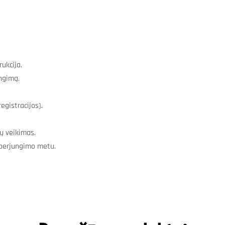
ukcija.
ungimą.
egistracijos).
ių veikimas.
 perjungimo metu.