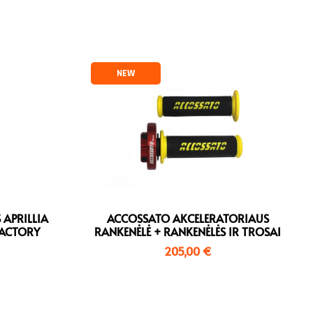
NEW
 APRILLIA
ACCOSSATO AKCELERATORIAUS
FACTORY
RANKENĖLĖ + RANKENĖLĖS IR TROSAI
205,00
€