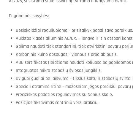
AL7075, ši sistema siūlo išskirtinį tvirtumo ir lengvumo derinį.
Pagrindinės savybės:
Besiskaidžiai reguliuojama – prisitaikyk pagal savo poreikius.
Aukštos klasės aliuminis AL7075 – lengva ir itin atspari konstr
Galima naudoti tiek standartinį, tiek atvirkštinį pavarų perj
Karboninis kulno apsaugas – vienpusis arba abipusis.
ABE sertifikatas (leidžiama naudoti keliuose be papildomos r
Integruotas mikro stabdžių šviesos jungiklis.
Dvigubi guoliai be laisvumo – tikslus šaltų ir stabdžių svirtel
Speciali atraminė ritinė – mažesniam jėgos poreikiui pavarų
Preciziškas padėties reguliavimas su Nonius skale.
Pozicijos fiksavimas centriniu veržliarakčiu.