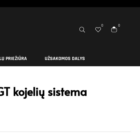
0
0
LŲ PRIEŽIŪRA
UŽSAKOMOS DALYS
T kojelių sistema