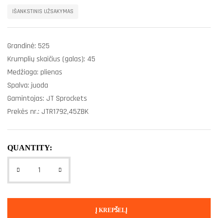
IŠANKSTINIS UŽSAKYMAS
Grandinė: 525
Krumplių skaičius (galas): 45
Medžiaga: plienas
Spalva: juoda
Gamintojas: JT Sprockets
Prekės nr.: JTR1792,45ZBK
QUANTITY:
Į KREPŠELĮ