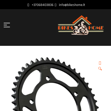
+37068403836
info@bikeshome.lt
🔍