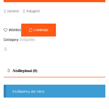
Įsiminti
Palyginti
Wishlist
COMPARE
Category:
Žvaigždės
Facebook
Atsiliepimai (0)
Atsiliepimų dar nėra.