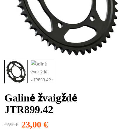
Galinė žvaigždė
JTR899.42
23,00
€
27,90
€