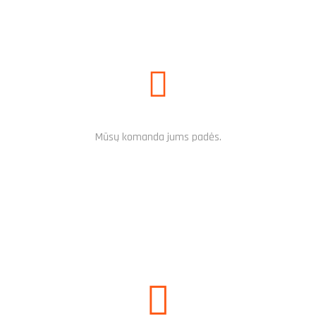
REIKALINGA PAGALBA?
Mūsų komanda jums padės.
PARAŠYKITE MUMS