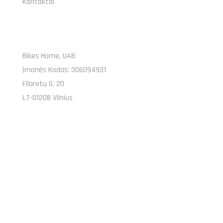
Kontaktai
PARDUOTUVĖ
Bikes Home, UAB
Įmonės Kodas: 306094931
Filaretų G. 20
LT-01208 Vilnius
SUSISIEKITE SU MUMIS
MOKĖJIMO METODAI