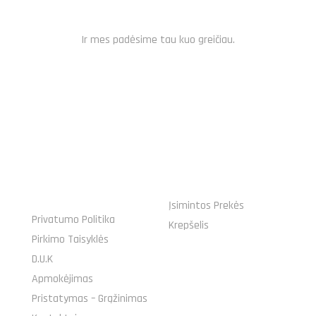
SUSISIEK PER MESSENGER
Ir mes padėsime tau kuo greičiau.
NAUDINGOS
MANO UŽSAKYMAS
NUORODOS
Įsimintos Prekės
Privatumo Politika
Krepšelis
Pirkimo Taisyklės
D.U.K
Apmokėjimas
Pristatymas – Grąžinimas