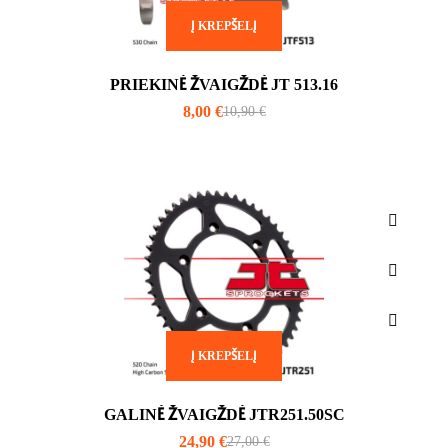
Į KREPŠELĮ
PRIEKINĖ ŽVAIGŽDĖ JT 513.16
8,00
€
10,90
€
Į KREPŠELĮ
GALINĖ ŽVAIGŽDĖ JTR251.50SC
24,90
€
27,00
€