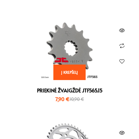
Į KREPŠELĮ
PRIEKINĖ ŽVAIGŽDĖ JTF565.15
7,90
€
10,90
€