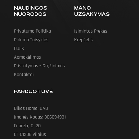
NAUDINGOS
MANO
NUORODOS
UŽSAKYMAS
Privatumo Politika
Įsimintos Prekės
Pirkimo Taisyklės
Krepšelis
D.U.K
Apmokėjimas
Pristatymas – Grąžinimas
Kontaktai
PARDUOTUVĖ
Bikes Home, UAB
Įmonės Kodas: 306094931
Filaretų G. 20
LT-01208 Vilnius