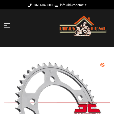
+37068403836
info@bikeshome.lt