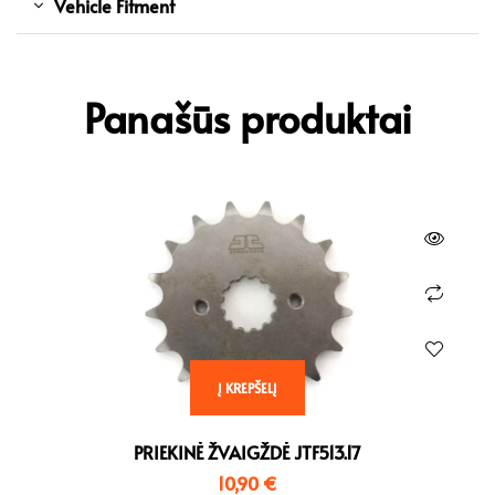
Vehicle Fitment
Panašūs produktai
Į KREPŠELĮ
PRIEKINĖ ŽVAIGŽDĖ JTF513.17
10,90
€