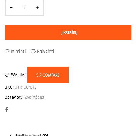
Į KREPŠELĮ
Įsiminti
Palyginti
Wishlist
COMPARE
SKU:
JTR1304.45
Category:
Žvaigždės
Facebook
Atsiliepimai (0)