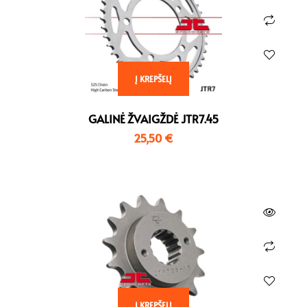
Į KREPŠELĮ
GALINĖ ŽVAIGŽDĖ JTR7.45
25,50
€
Į KREPŠELĮ