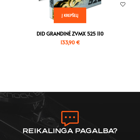
Į KREPŠELĮ
DID GRANDINĖ ZVMX 525 110
133,90
€
REIKALINGA PAGALBA?