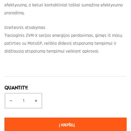
efektyvumą, o keturi kontaktiniai taškai sumažina efektyvumo
praradimą.
Greitesnis atsakymas
Tiesioginis ZVM-X serijos energijos perdavimas, gimęs iš mūsų
patirties su MotoGP, reiškia didesnį atsparumą tempimui ir
didžiausią atsparumą tempimui veikiant apkrovai.
QUANTITY:
Į KREPŠELĮ