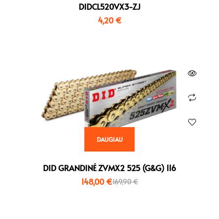
DIDCL520VX3-ZJ
4,20
€
DAUGIAU
DID GRANDINĖ ZVMX2 525 (G&G) 116
148,00
€
169,90
€