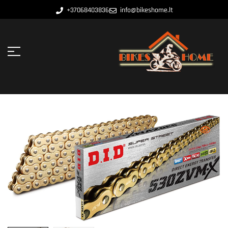
+37068403836
info@bikeshome.lt