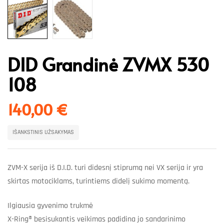
DID Grandinė ZVMX 530
108
140,00
€
IŠANKSTINIS UŽSAKYMAS
ZVM-X serija iš D.I.D. turi didesnį stiprumą nei VX serija ir yra
skirtas motociklams, turintiems didelį sukimo momentą.
Ilgiausia gyvenimo trukmė
X-Ring® besisukantis veikimas padidina jo sandarinimo