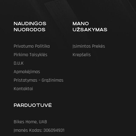
NAUDINGOS
MANO
NUORODOS
UŽSAKYMAS
Privatumo Politika
Įsimintos Prekės
Pirkimo Taisyklės
Krepšelis
D.U.K
Apmokėjimas
Pristatymas – Grąžinimas
Kontaktai
PARDUOTUVĖ
Bikes Home, UAB
Įmonės Kodas: 306094931