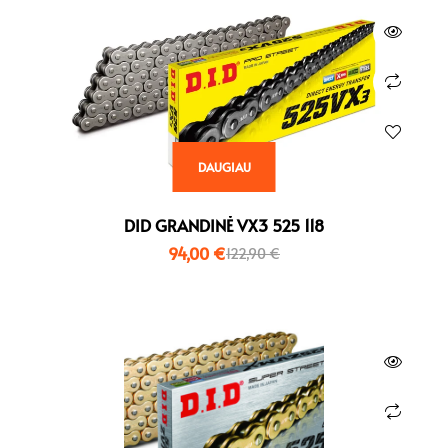
DAUGIAU
DID GRANDINĖ VX3 525 118
94,00
€
122,90
€