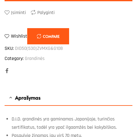
Įsiminti
Palyginti
Wishlist
COMPARE
SKU:
DID50(530)ZVMXG&G108
Category:
Grandinės
Facebook
Aprašymas
D.I.D. grandinės yra gaminamos Japonijoje, turinčios
sertifikatus, todėl yra ypač ilgaamžės bei kokybiškos.
Pasaulyje žinomos jau virš 70 metų.