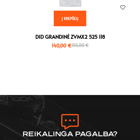
Į KREPŠELĮ
DID GRANDINĖ ZVMX2 525 118
140,00
€
155,00
€
REIKALINGA PAGALBA?