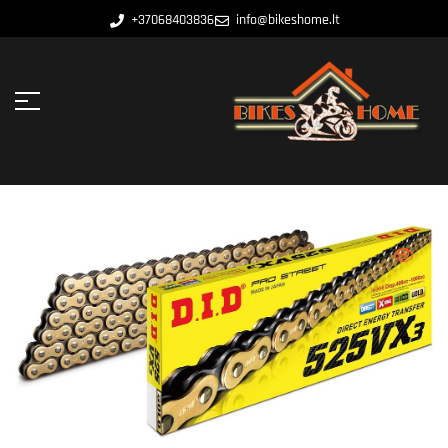
+37068403836
info@bikeshome.lt