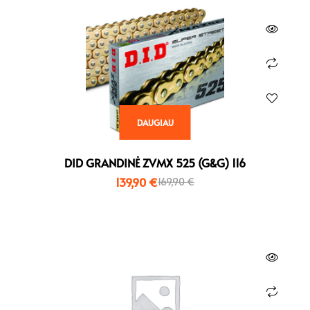
DAUGIAU
DID GRANDINĖ ZVMX 525 (G&G) 116
139,90
€
169,90
€