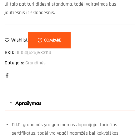
Ji taip pat turi didesnį standumą, todėl vairavimas bus
jautresnis ir sklandesnis.
Wishlist
COMPARE
SKU:
DID50(525)VX3114
Category:
Grandinės
Facebook
Aprašymas
D.I.D. grandinės yra gaminamos Japonijoje, turinčios
sertifikatus, todėl yra ypač ilgaamžės bei kokybiškos.