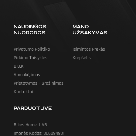
NAUDINGOS
MANO
NUORODOS
UŽSAKYMAS
Privatumo Politika
Įsimintos Prekės
Pirkimo Taisyklės
Krepšelis
D.U.K
Apmokėjimas
Pristatymas – Grąžinimas
Kontaktai
PARDUOTUVĖ
Bikes Home, UAB
Įmonės Kodas: 306094931