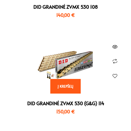
DID GRANDINĖ ZVMX 530 108
140,00
€
Į KREPŠELĮ
DID GRANDINĖ ZVMX 530 (G&G) 114
150,00
€