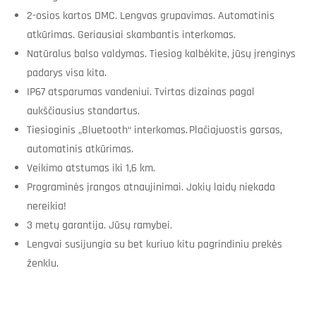
2-osios kartos DMC. Lengvas grupavimas. Automatinis
atkūrimas. Geriausiai skambantis interkomas.
Natūralus balso valdymas. Tiesiog kalbėkite, jūsų įrenginys
padarys visa kita.
IP67 atsparumas vandeniui. Tvirtas dizainas pagal
aukščiausius standartus.
Tiesioginis „Bluetooth“ interkomas. Plačiajuostis garsas,
automatinis atkūrimas.
Veikimo atstumas iki 1,6 km.
Programinės įrangos atnaujinimai. Jokių laidų niekada
nereikia!
3 metų garantija. Jūsų ramybei.
Lengvai susijungia su bet kuriuo kitu pagrindiniu prekės
ženklu.