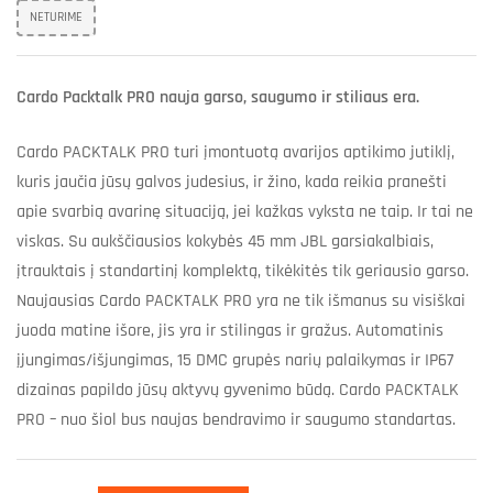
NETURIME
Cardo Packtalk PRO nauja garso, saugumo ir stiliaus era.
Cardo PACKTALK PRO turi įmontuotą avarijos aptikimo jutiklį,
kuris jaučia jūsų galvos judesius, ir žino, kada reikia pranešti
apie svarbią avarinę situaciją, jei kažkas vyksta ne taip. Ir tai ne
viskas. Su aukščiausios kokybės 45 mm JBL garsiakalbiais,
įtrauktais į standartinį komplektą, tikėkitės tik geriausio garso.
Naujausias Cardo PACKTALK PRO yra ne tik išmanus su visiškai
juoda matine išore, jis yra ir stilingas ir gražus. Automatinis
įjungimas/išjungimas, 15 DMC grupės narių palaikymas ir IP67
dizainas papildo jūsų aktyvų gyvenimo būdą. Cardo PACKTALK
PRO – nuo šiol bus naujas bendravimo ir saugumo standartas.