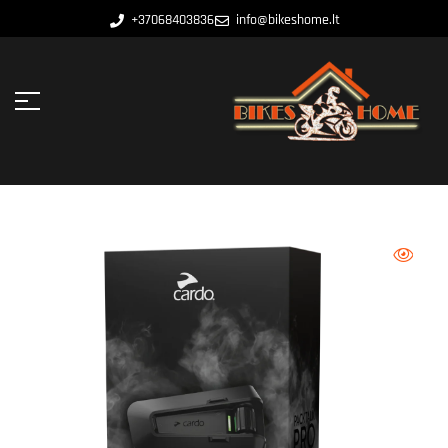
+37068403836
info@bikeshome.lt