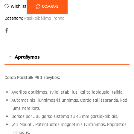
Wishlist
COMPARE
Category:
Pasikalbėjimo įranga
Facebook
Aprašymas
Cardo Packtalk PRO savybės:
Avarijos aptikimas. Tyliai stebi jus, kai to labiausiai reikia.
Automatinis įjungimas/išjungimas. Cardo tai išsprendė, kad
jums nereikėtų.
Garsas per JBL garso sistemą su 45 mm garsiakalbiais.
„Air Mount“. Patentuotas magnetinis tvirtinimas. Paprastas
ir saugus.