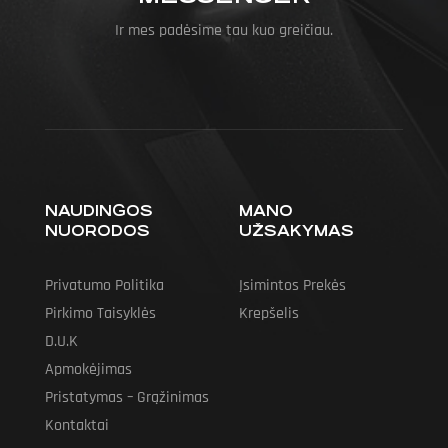
Ir mes padėsime tau kuo greičiau.
NAUDINGOS
MANO
NUORODOS
UŽSAKYMAS
Privatumo Politika
Įsimintos Prekės
Pirkimo Taisyklės
Krepšelis
D.U.K
Apmokėjimas
Pristatymas – Grąžinimas
Kontaktai