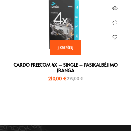
Į KREPŠELĮ
CARDO FREECOM 4X – SINGLE – PASIKALBĖJIMO
ĮRANGA
210,00
€
279,00
€